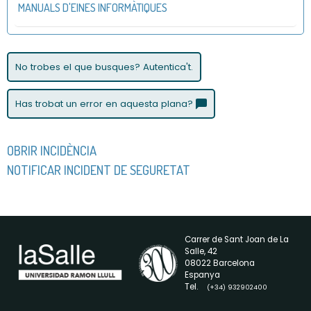
MANUALS D'EINES INFORMÀTIQUES
No trobes el que busques? Autentica't.
Has trobat un error en aquesta plana?
OBRIR INCIDÈNCIA
NOTIFICAR INCIDENT DE SEGURETAT
Carrer de Sant Joan de La
Salle, 42
08022 Barcelona
Espanya
Tel.
(+34) 932902400