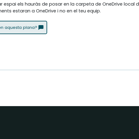
spai els hauràs de posar en la carpeta de OneDrive local del 
ments estaran a OneDrive i no en el teu equip.
 en aquesta plana?